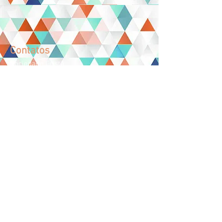
Contatos
Sociedade Cristã
Maria e Jesus "Nosso Lar"
CNPJ:
00.444.059
/0001-79
Telefone:
61. 3301-1120
WhatsApp:
61. 98483-6854
contato@
abrigonossolar
df.com.br
adm@
nossolardf.org.br
Facebook/Nosso Lar DF
SAIS LOTE "C"
NÚCLEO BANDEIRANTE - DF
CEP:
71.737-000