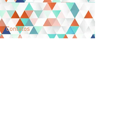
Contatos
Sociedade Cristã
Maria e Jesus "Nosso Lar"
CNPJ:
00.444.059
/0001-79
Telefone:
61. 3301-1120
WhatsApp:
61. 98483-6854
contato@
abrigonossolar
df.com.br
adm@
nossolardf.org.br
Facebook/Nosso Lar DF
SAIS LOTE "C"
NÚCLEO BANDEIRANTE - DF
CEP:
71.737-000
Horário de visita: